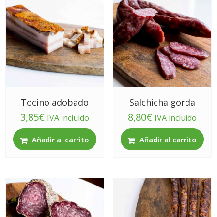
Tocino adobado
Salchicha gorda
3,85
€
8,80
€
IVA incluido
IVA incluido
Añadir al carrito
Añadir al carrito