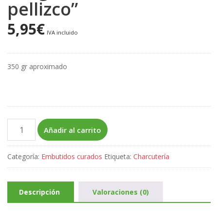
pellizco”
5,95
€
IVA incluido
350 gr aproximado
Longaniza
Añadir al carrito
seca
fina
Categoría:
Embutidos curados
Etiqueta:
Charcutería
"de
pellizco"
cantidad
Descripción
Valoraciones (0)