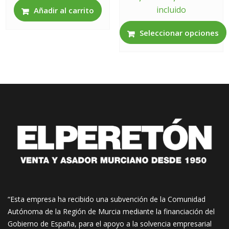
de
incluido
Añadir al carrito
precios
desde
Seleccionar opciones
6,25€
Este
hasta
producto
8,80€
tiene
múltiples
variantes.
Las
opciones
se
pueden
elegir
en
la
página
“Esta empresa ha recibido una subvención de la Comunidad
de
Autónoma de la Región de Murcia mediante la financiación del
producto
Gobierno de España, para el apoyo a la solvencia empresarial